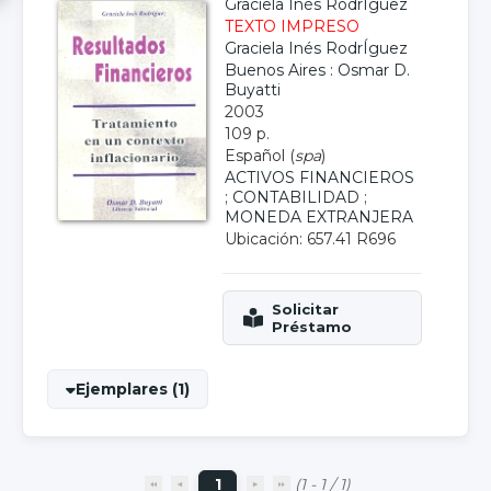
Graciela Inés RodrÍguez
TEXTO IMPRESO
Graciela Inés RodrÍguez
Buenos Aires : Osmar D.
Buyatti
2003
109 p.
Español (
spa
)
ACTIVOS FINANCIEROS
;
CONTABILIDAD
;
MONEDA EXTRANJERA
Ubicación: 657.41 R696
Ejemplares (1)
1
(1 - 1 / 1)