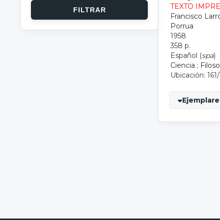
TEXTO IMPR
Francisco Larr
Porrua
1958
358 p.
Español (
spa
)
Ciencia
;
Filoso
Ubicación: 161
Ejemplares