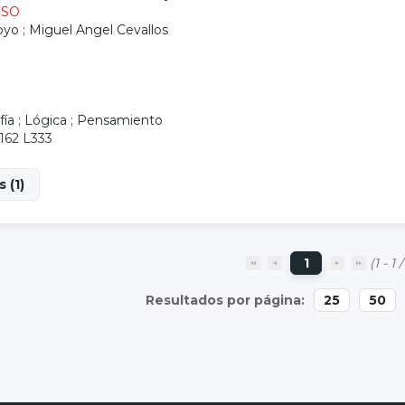
ESO
oyo
;
Miguel Angel Cevallos
fía
;
Lógica
;
Pensamiento
/162 L333
 (1)
1
(1 - 1 /
25
50