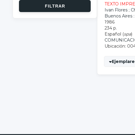
TEXTO IMPR
Ivan Flores
;
Ch
Buenos Aires :
1986
234 p.
Español (
spa
)
COMUNICAC
Ubicación: 00
Ejemplares