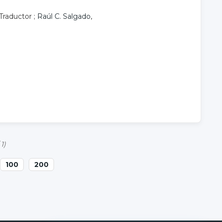
 Traductor ;
Raúl C. Salgado
,
 1)
100
200