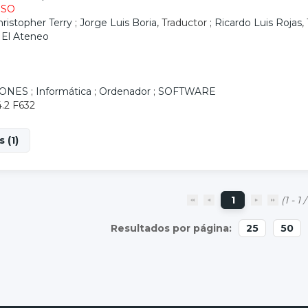
ESO
ristopher Terry
;
Jorge Luis Boria
, Traductor ;
Ricardo Luis Rojas
,
 El Ateneo
IONES
;
Informática
;
Ordenador
;
SOFTWARE
4.2 F632
 (1)
1
(1 - 1 /
25
50