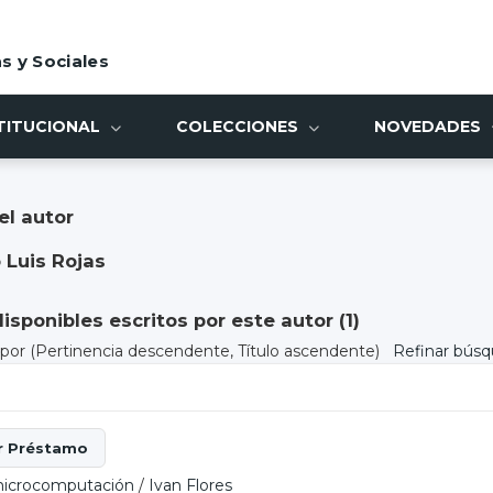
s y Sociales
TITUCIONAL
COLECCIONES
NOVEDADES
el autor
 Luis Rojas
sponibles escritos por este autor (
1
)
) por
(Pertinencia descendente, Título ascendente)
Refinar bús
microcomputación
/
Ivan Flores