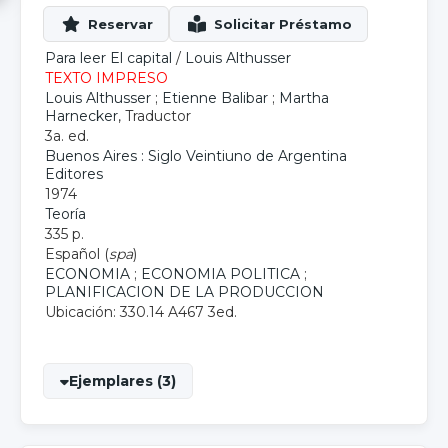
Para leer El capital
/
Louis Althusser
TEXTO IMPRESO
Louis Althusser
;
Etienne Balibar
;
Martha
Harnecker
, Traductor
3a. ed.
Buenos Aires : Siglo Veintiuno de Argentina
Editores
1974
Teoría
335 p.
Español (
spa
)
ECONOMIA
;
ECONOMIA POLITICA
;
PLANIFICACION DE LA PRODUCCION
Ubicación: 330.14 A467 3ed.
Ejemplares (3)