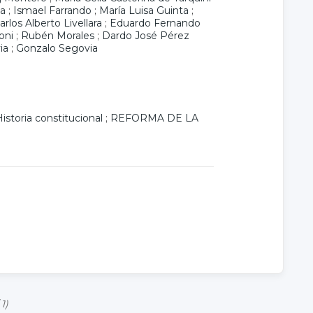
da
;
Ismael Farrando
;
María Luisa Guinta
;
arlos Alberto Livellara
;
Eduardo Fernando
oni
;
Rubén Morales
;
Dardo José Pérez
ia
;
Gonzalo Segovia
istoria constitucional
;
REFORMA DE LA
 1)