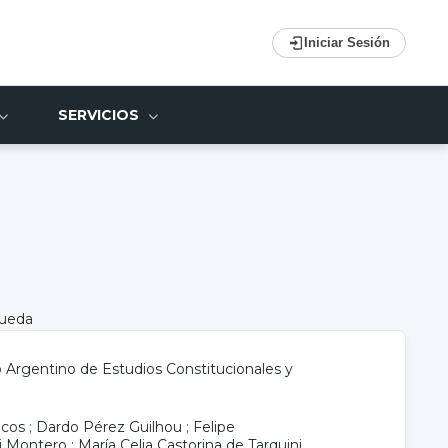
Iniciar Sesión
SERVICIOS
queda
o Argentino de Estudios Constitucionales y
icos
;
Dardo Pérez Guilhou
;
Felipe
j Montero
;
María Celia Castorina de Tarquini