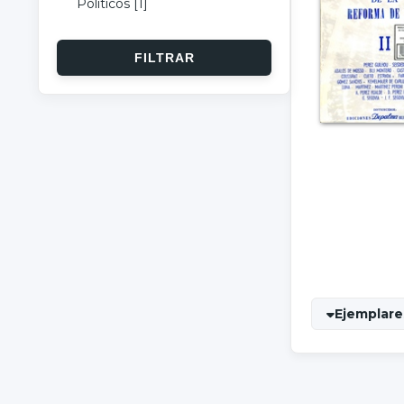
Políticos
[1]
Ejemplares