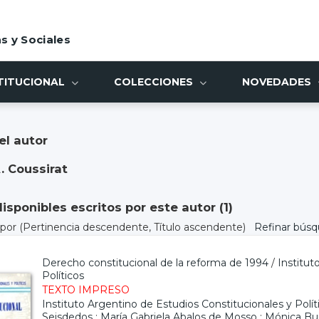
s y Sociales
TITUCIONAL
COLECCIONES
NOVEDADES
el autor
. Coussirat
sponibles escritos por este autor (
1
)
) por
(Pertinencia descendente, Título ascendente)
Refinar bús
Derecho constitucional de la reforma de 1994
/
Institut
Políticos
TEXTO IMPRESO
Instituto Argentino de Estudios Constitucionales y Polít
Seisdedos
;
María Gabriela Abalos de Mosso
;
Mónica Bu