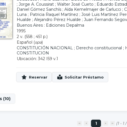
;
Jorge A. Coussirat
;
Walter José Cueto
;
Eduardo Estra
Daniel Gómez Sanchís
;
Aída Kemelmajer de Carlucci
;
C
Luna
;
Patricia Raquel Martínez
;
José Luis Martínez Per
Hualde
;
Alejandro Pérez Hualde
;
Juan Fernando Segov
Buenos Aires : Ediciones Depalma
1995
2 v. (558 ; 451 p.)
Español (
spa
)
CONSTITUCIÓN NACIONAL
;
Derecho constitucional
;
H
CONSTITUCION
Ubicación: 342 I59 v.1
 (10)
1
(1 - 1 /