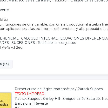
stol
;
Francisco Vélez Cantarell
, Traductor ;
Enrique Linés Escardó
everté
13 p.)
con funciones de una variable, con una introducción al álgebra linea
 con aplicaciones a las eciaciones diferenciales y alas probabilidade
FERENCIAL
;
CALCULO INTEGRAL
;
ECUACIONES DIFERENCIA
ADES
;
SUCESIONES
;
Teoría de los conjuntos
1 A645 v.1 2ed.
 (13)
Primer curso de lógica matemática
/
Patrick Suppes
TEXTO IMPRESO
Patrick Suppes
;
Shirley Hill
;
Enrique Linés Escardó
, Tra
Barcelona : Reverté