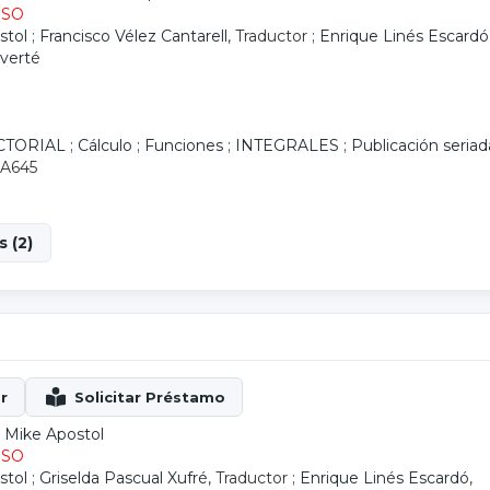
ESO
stol
;
Francisco Vélez Cantarell
, Traductor ;
Enrique Linés Escardó
everté
CTORIAL
;
Cálculo
;
Funciones
;
INTEGRALES
;
Publicación seriad
 A645
 (2)
 Mike Apostol
ESO
stol
;
Griselda Pascual Xufré
, Traductor ;
Enrique Linés Escardó
,