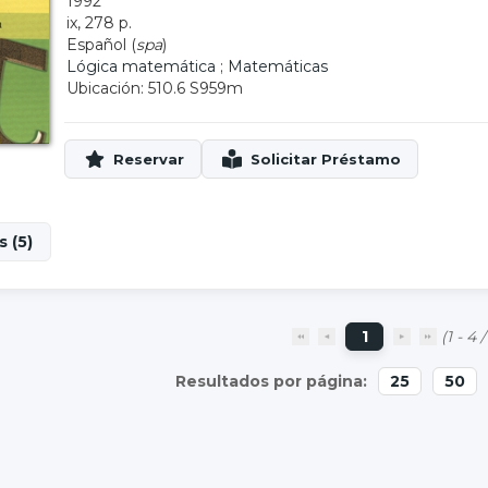
1992
ix, 278 p.
Español (
spa
)
Lógica matemática
;
Matemáticas
Ubicación: 510.6 S959m
 (5)
1
(1 - 4 /
25
50