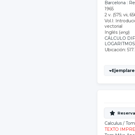
Barcelona : R
1965
2 v. (575; vii, 65
Vol.I: Introduc
vectorial
Inglés (
eng
)
CÁLCULO DI
LOGARITMOS
Ubicación: 517.
Ejemplares
Calculus
/
Tom
TEXTO IMPR