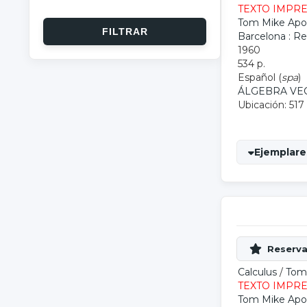
TEXTO IMPR
Tom Mike Apo
Barcelona : R
1960
534 p.
Español (
spa
)
ÁLGEBRA VE
Ubicación: 517
Ejemplares
Calculus
/
Tom
TEXTO IMPR
Tom Mike Apo