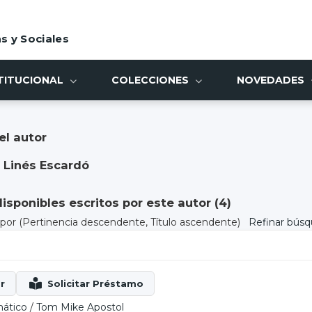
s y Sociales
TITUCIONAL
COLECCIONES
NOVEDADES
el autor
 Linés Escardó
sponibles escritos por este autor (
4
)
) por
(Pertinencia descendente, Título ascendente)
Refinar bús
mático
/
Tom Mike Apostol