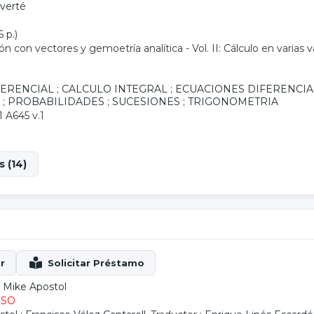
everté
6 p.)
ión con vectores y gemoetría analítica - Vol. II: Cálculo en varias v
FERENCIAL
;
CALCULO INTEGRAL
;
ECUACIONES DIFERENCIA
;
PROBABILIDADES
;
SUCESIONES
;
TRIGONOMETRIA
1 A645 v.1
 (14)
 Mike Apostol
ESO