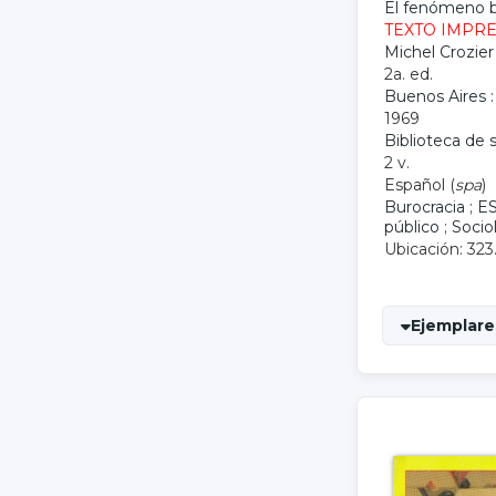
El fenómeno b
TEXTO IMPR
Michel Crozier
2a. ed.
Buenos Aires :
1969
Biblioteca de 
2 v.
Español (
spa
)
Burocracia
;
E
público
;
Socio
Ubicación: 323
Ejemplares