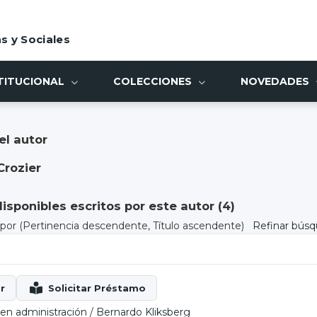
s y Sociales
TITUCIONAL
COLECCIONES
NOVEDADES
el autor
Crozier
sponibles escritos por este autor (
4
)
) por
(Pertinencia descendente, Título ascendente)
Refinar bús
en administración
/
Bernardo Kliksberg