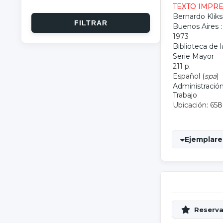
TEXTO IMPR
Bernardo Kliks
Buenos Aires :
1973
Biblioteca de
Serie Mayor
211 p.
Español (
spa
)
Administració
Trabajo
Ubicación: 658
Ejemplares