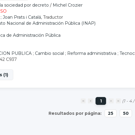
la sociedad por decreto
/
Michel Crozier
ESO
;
Joan Prats i Catalá
, Traductor
tuto Nacional de Administración Pública (INAP)
ica de Administración Pública
CION PUBLICA
;
Cambio social
;
Reforma administrativa
;
Tecnoc
.42 C937
 (1)
1
(1 - 4 /
25
50