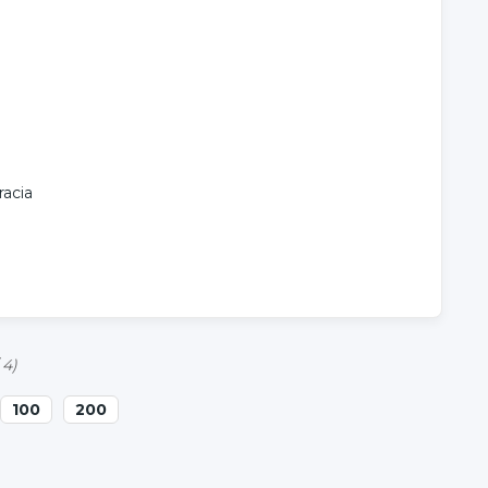
racia
 4)
100
200