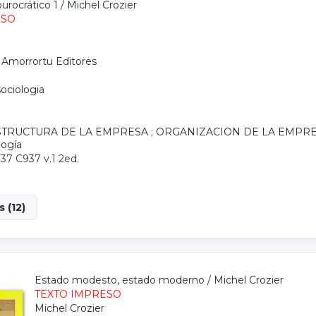
urocrático 1
/
Michel Crozier
ESO
 Amorrortu Editores
sociologia
STRUCTURA DE LA EMPRESA
;
ORGANIZACION DE LA EMPR
logía
.37 C937 v.1 2ed.
 (12)
Estado modesto, estado moderno
/
Michel Crozier
TEXTO IMPRESO
Michel Crozier