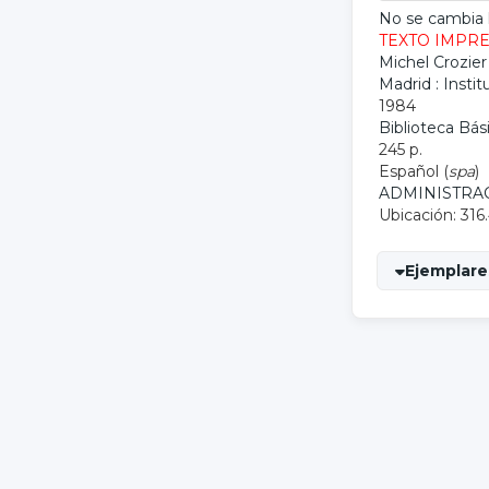
No se cambia 
TEXTO IMPR
Michel Crozier
Madrid : Insti
1984
Biblioteca Bás
245 p.
Español (
spa
)
ADMINISTRA
Ubicación: 316
Ejemplares