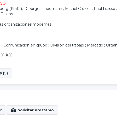
ESO
berg (1940-)
, ;
Georges Friedmann
;
Michel Crozier
;
Paul Fraisse
 Paidós
 las organizaciones modernas
n
;
Comunicación en grupo
;
División del trabajo
;
Mercado
;
Organ
.01 K65
 (5)