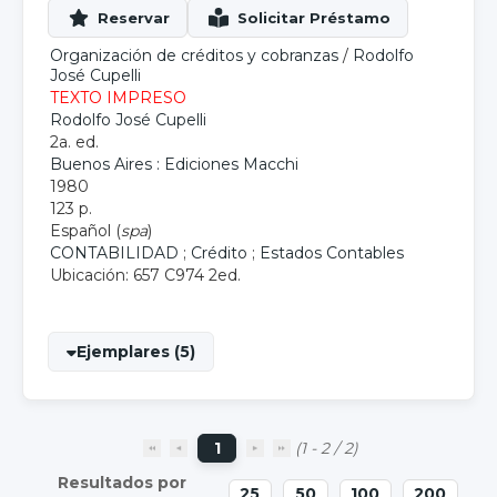
Organización de créditos y cobranzas
/
Rodolfo
José Cupelli
TEXTO IMPRESO
Rodolfo José Cupelli
2a. ed.
Buenos Aires : Ediciones Macchi
1980
123 p.
Español (
spa
)
CONTABILIDAD
;
Crédito
;
Estados Contables
Ubicación: 657 C974 2ed.
Ejemplares (5)
1
(1 - 2 / 2)
25
50
100
200