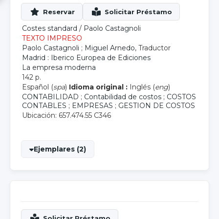
Costes standard
/
Paolo Castagnoli
TEXTO IMPRESO
Paolo Castagnoli
;
Miguel Arnedo
, Traductor
Madrid : Iberico Europea de Ediciones
La empresa moderna
142 p.
Español (
spa
)
Idioma original :
Inglés (
eng
)
CONTABILIDAD
;
Contabilidad de costos
;
COSTOS
CONTABLES
;
EMPRESAS
;
GESTION DE COSTOS
Ubicación: 657.474.55 C346
Ejemplares (2)