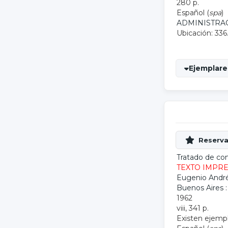
280 p.
Español (
spa
)
ADMINISTRA
Ubicación: 336
Ejemplares
Tratado de con
TEXTO IMPR
Eugenio Andr
Buenos Aires 
1962
viii, 341 p.
Existen ejempla