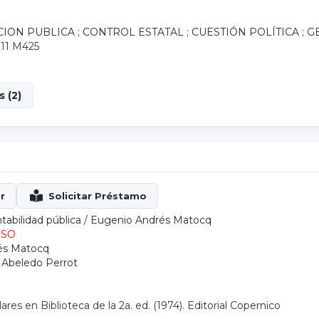
CION PUBLICA
;
CONTROL ESTATAL
;
CUESTIÓN POLÍTICA
;
G
.11 M425
 (2)
tabilidad pública
/
Eugenio Andrés Matocq
ESO
és Matocq
: Abeledo Perrot
res en Biblioteca de la 2a. ed. (1974). Editorial Copernico