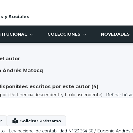
s y Sociales
TITUCIONAL
COLECCIONES
NOVEDADES
el autor
o Andrés Matocq
sponibles escritos por este autor (
4
)
) por
(Pertinencia descendente, Título ascendente)
Refinar bús
eto - Ley nacional de contabilidad Nº 23.354-56
/
Eugenio Andrés