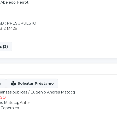
: Abeledo Perrot
AD
;
PRESUPUESTO
.312 M425
 (2)
nanzas públicas
/
Eugenio Andrés Matocq
ESO
és Matocq
, Autor
: Copernico