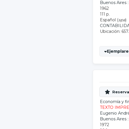
Buenos Aires 
1962
111 p.
Español (
spa
)
CONTABILID
Ubicación: 657
Ejemplares
Economía y fi
TEXTO IMPR
Eugenio Andr
Buenos Aires 
1972