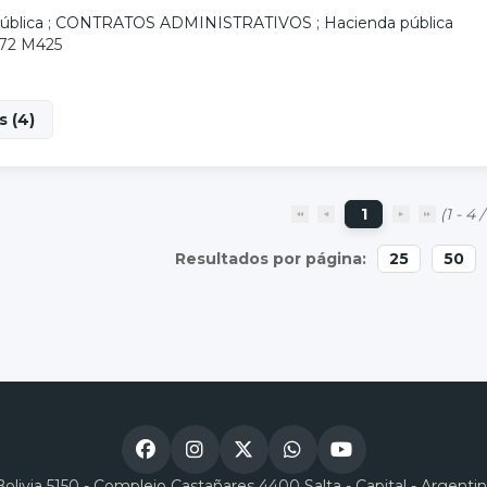
ública
;
CONTRATOS ADMINISTRATIVOS
;
Hacienda pública
.72 M425
s (4)
1
(1 - 4 /
25
50
Bolivia 5150 - Complejo Castañares 4400 Salta - Capital - Argenti