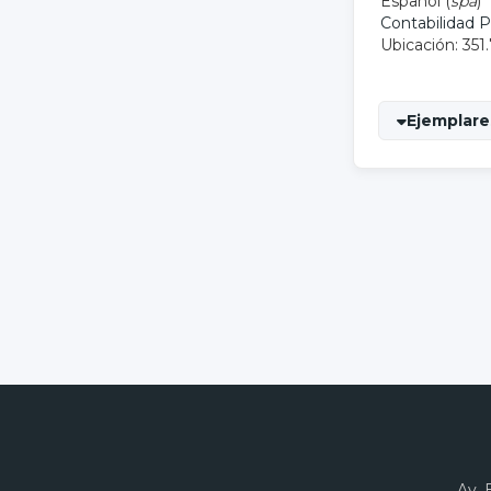
Español (
spa
)
Contabilidad P
Ubicación: 351
Ejemplare
Av. 