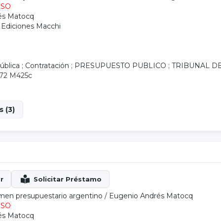
ESO
és Matocq
: Ediciones Macchi
ública
;
Contratación
;
PRESUPUESTO PUBLICO
;
TRIBUNAL D
1.72 M425c
 (3)
gimen presupuestario argentino
/
Eugenio Andrés Matocq
ESO
és Matocq