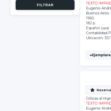
TEXTO IMPR
Eugenio Andr
Buenos Aires 
1960
182 p.
Español (
spa
)
Contabilidad P
Ubicación: 35
Ejemplares
Críticas al ré
TEXTO IMPR
Eugenio Andr