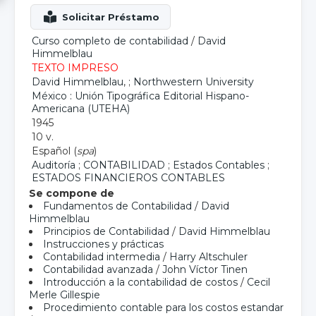
Curso completo de contabilidad
/
David
Himmelblau
TEXTO IMPRESO
David Himmelblau
, ;
Northwestern University
México : Unión Tipográfica Editorial Hispano-
Americana (UTEHA)
1945
10 v.
Español (
spa
)
Auditoría
;
CONTABILIDAD
;
Estados Contables
;
ESTADOS FINANCIEROS CONTABLES
Se compone de
Fundamentos de Contabilidad
/
David
Himmelblau
Principios de Contabilidad
/
David Himmelblau
Instrucciones y prácticas
Contabilidad intermedia
/
Harry Altschuler
Contabilidad avanzada
/
John Víctor Tinen
Introducción a la contabilidad de costos
/
Cecil
Merle Gillespie
Procedimiento contable para los costos estandar