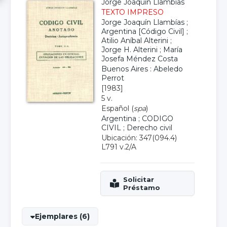
Jorge Joaquín Llambías
TEXTO IMPRESO
Jorge Joaquín Llambías
;
Argentina [Código Civil]
;
Atilio Aníbal Alterini
;
Jorge H. Alterini
;
María
Josefa Méndez Costa
Buenos Aires : Abeledo
Perrot
[1983]
5 v.
Español (
spa
)
Argentina
;
CODIGO
CIVIL
;
Derecho civil
Ubicación: 347(094.4)
L791 v.2/A
Ejemplares (6)