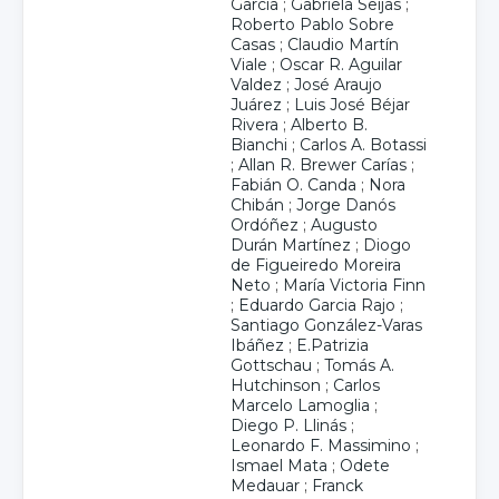
García
;
Gabriela Seijas
;
Roberto Pablo Sobre
Casas
;
Claudio Martín
Viale
;
Oscar R. Aguilar
Valdez
;
José Araujo
Juárez
;
Luis José Béjar
Rivera
;
Alberto B.
Bianchi
;
Carlos A. Botassi
;
Allan R. Brewer Carías
;
Fabián O. Canda
;
Nora
Chibán
;
Jorge Danós
Ordóñez
;
Augusto
Durán Martínez
;
Diogo
de Figueiredo Moreira
Neto
;
María Victoria Finn
;
Eduardo Garcia Rajo
;
Santiago González-Varas
Ibáñez
;
E.Patrizia
Gottschau
;
Tomás A.
Hutchinson
;
Carlos
Marcelo Lamoglia
;
Diego P. Llinás
;
Leonardo F. Massimino
;
Ismael Mata
;
Odete
Medauar
;
Franck