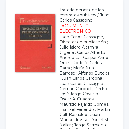
Tratado general de los
contratos públicos
/
Juan
Carlos Cassagne
DOCUMENTO
ELECTRÓNICO
Juan Carlos Cassagne
,
Director de publicación ;
Julio Isidro Altamira
Gigena
;
Carlos Alberto
Andreucci
;
Gaspar Ariño
Ortiz
;
Rodolfo Carlos
Barra
;
María Julia
Barrese
;
Alfonso Buteler
;
Juan Carlos Cardona
;
Juan Carlos Cassagne
;
Gemán Coronel
;
Pedro
José Jorge Coviello
;
Oscar A. Cuadros
;
Mauricio Fajardo Goméz
;
Ismael Farrando
;
Martín
Galli Basualdo
;
Juan
Manuel Irusta
;
Daniel M.
Nallar
;
Jorge Sarmiento