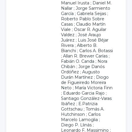
Manuel Irusta
;
Daniel M.
Nallar
;
Jorge Sarmiento
García
;
Gabriela Seijas
;
Roberto Pablo Sobre
Casas
;
Claudio Martín
Viale
;
Oscar R. Aguilar
Valdez
;
José Araujo
Juárez
;
Luis José Béjar
Rivera
;
Alberto B.
Bianchi
;
Carlos A. Botassi
;
Allan R. Brewer Carías
;
Fabián O. Canda
;
Nora
Chibán
;
Jorge Danós
Ordóñez
;
Augusto
Durán Martínez
;
Diogo
de Figueiredo Moreira
Neto
;
María Victoria Finn
;
Eduardo Garcia Rajo
;
Santiago González-Varas
Ibáñez
;
E.Patrizia
Gottschau
;
Tomás A.
Hutchinson
;
Carlos
Marcelo Lamoglia
;
Diego P. Llinás
;
Leonardo F. Massimino
;