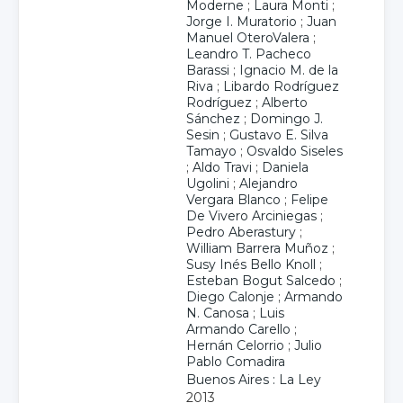
Moderne
;
Laura Monti
;
Jorge I. Muratorio
;
Juan
Manuel OteroValera
;
Leandro T. Pacheco
Barassi
;
Ignacio M. de la
Riva
;
Libardo Rodríguez
Rodríguez
;
Alberto
Sánchez
;
Domingo J.
Sesin
;
Gustavo E. Silva
Tamayo
;
Osvaldo Siseles
;
Aldo Travi
;
Daniela
Ugolini
;
Alejandro
Vergara Blanco
;
Felipe
De Vivero Arciniegas
;
Pedro Aberastury
;
William Barrera Muñoz
;
Susy Inés Bello Knoll
;
Esteban Bogut Salcedo
;
Diego Calonje
;
Armando
N. Canosa
;
Luis
Armando Carello
;
Hernán Celorrio
;
Julio
Pablo Comadira
Buenos Aires : La Ley
2013