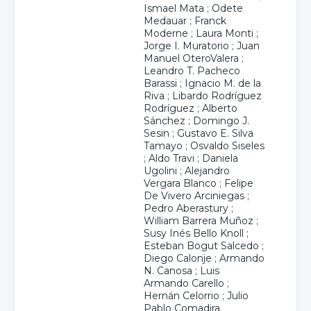
Ismael Mata
;
Odete
Medauar
;
Franck
Moderne
;
Laura Monti
;
Jorge I. Muratorio
;
Juan
Manuel OteroValera
;
Leandro T. Pacheco
Barassi
;
Ignacio M. de la
Riva
;
Libardo Rodríguez
Rodríguez
;
Alberto
Sánchez
;
Domingo J.
Sesin
;
Gustavo E. Silva
Tamayo
;
Osvaldo Siseles
;
Aldo Travi
;
Daniela
Ugolini
;
Alejandro
Vergara Blanco
;
Felipe
De Vivero Arciniegas
;
Pedro Aberastury
;
William Barrera Muñoz
;
Susy Inés Bello Knoll
;
Esteban Bogut Salcedo
;
Diego Calonje
;
Armando
N. Canosa
;
Luis
Armando Carello
;
Hernán Celorrio
;
Julio
Pablo Comadira