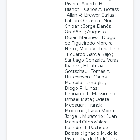
Rivera
;
Alberto B.
Bianchi
;
Carlos A. Botassi
;
Allan R. Brewer Carías
;
Fabián O. Canda
;
Nora
Chibán
;
Jorge Danós
Ordóñez
;
Augusto
Durán Martínez
;
Diogo
de Figueiredo Moreira
Neto
;
María Victoria Finn
;
Eduardo Garcia Rajo
;
Santiago González-Varas
Ibáñez
;
E.Patrizia
Gottschau
;
Tomás A.
Hutchinson
;
Carlos
Marcelo Lamoglia
;
Diego P. Llinás
;
Leonardo F. Massimino
;
Ismael Mata
;
Odete
Medauar
;
Franck
Moderne
;
Laura Monti
;
Jorge I. Muratorio
;
Juan
Manuel OteroValera
;
Leandro T. Pacheco
Barassi
;
Ignacio M. de la
Riva
;
Libardo Rodríguez