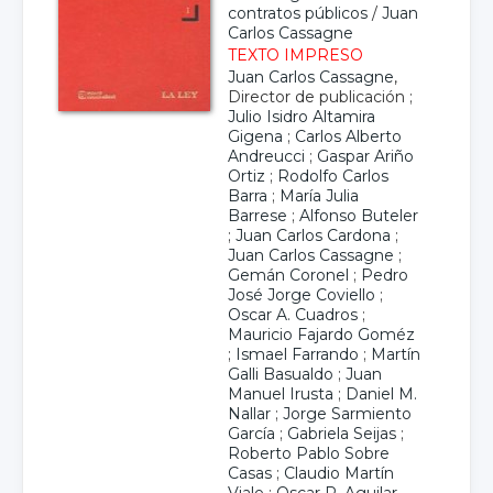
contratos públicos
/
Juan
Carlos Cassagne
TEXTO IMPRESO
Juan Carlos Cassagne
,
Director de publicación ;
Julio Isidro Altamira
Gigena
;
Carlos Alberto
Andreucci
;
Gaspar Ariño
Ortiz
;
Rodolfo Carlos
Barra
;
María Julia
Barrese
;
Alfonso Buteler
;
Juan Carlos Cardona
;
Juan Carlos Cassagne
;
Gemán Coronel
;
Pedro
José Jorge Coviello
;
Oscar A. Cuadros
;
Mauricio Fajardo Goméz
;
Ismael Farrando
;
Martín
Galli Basualdo
;
Juan
Manuel Irusta
;
Daniel M.
Nallar
;
Jorge Sarmiento
García
;
Gabriela Seijas
;
Roberto Pablo Sobre
Casas
;
Claudio Martín