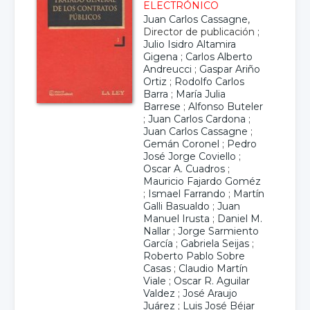
ELECTRÓNICO
Juan Carlos Cassagne
,
Director de publicación ;
Julio Isidro Altamira
Gigena
;
Carlos Alberto
Andreucci
;
Gaspar Ariño
Ortiz
;
Rodolfo Carlos
Barra
;
María Julia
Barrese
;
Alfonso Buteler
;
Juan Carlos Cardona
;
Juan Carlos Cassagne
;
Gemán Coronel
;
Pedro
José Jorge Coviello
;
Oscar A. Cuadros
;
Mauricio Fajardo Goméz
;
Ismael Farrando
;
Martín
Galli Basualdo
;
Juan
Manuel Irusta
;
Daniel M.
Nallar
;
Jorge Sarmiento
García
;
Gabriela Seijas
;
Roberto Pablo Sobre
Casas
;
Claudio Martín
Viale
;
Oscar R. Aguilar
Valdez
;
José Araujo
Juárez
;
Luis José Béjar