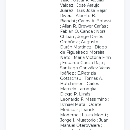
Viale
;
Oscar R. Aguilar
Valdez
;
José Araujo
Juárez
;
Luis José Béjar
Rivera
;
Alberto B.
Bianchi
;
Carlos A. Botassi
;
Allan R. Brewer Carías
;
Fabián O. Canda
;
Nora
Chibán
;
Jorge Danós
Ordóñez
;
Augusto
Durán Martínez
;
Diogo
de Figueiredo Moreira
Neto
;
María Victoria Finn
;
Eduardo Garcia Rajo
;
Santiago González-Varas
Ibáñez
;
E.Patrizia
Gottschau
;
Tomás A.
Hutchinson
;
Carlos
Marcelo Lamoglia
;
Diego P. Llinás
;
Leonardo F. Massimino
;
Ismael Mata
;
Odete
Medauar
;
Franck
Moderne
;
Laura Monti
;
Jorge I. Muratorio
;
Juan
Manuel OteroValera
;