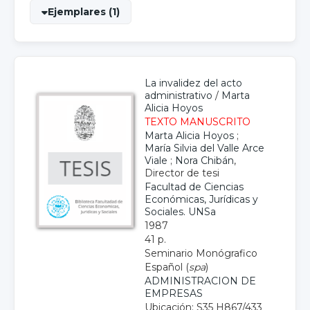
Ejemplares (1)
La invalidez del acto
administrativo
/
Marta
Alicia Hoyos
TEXTO MANUSCRITO
Marta Alicia Hoyos
;
María Silvia del Valle Arce
Viale
;
Nora Chibán
,
Director de tesi
Facultad de Ciencias
Económicas, Jurídicas y
Sociales. UNSa
1987
41 p.
Seminario Monógrafico
Español (
spa
)
ADMINISTRACION DE
EMPRESAS
Ubicación: S35 H867/433