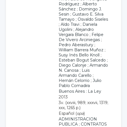
Rodríguez
;
Alberto
Sánchez
;
Domingo J.
Sesin
;
Gustavo E. Silva
Tamayo
;
Osvaldo Siseles
;
Aldo Travi
;
Daniela
Ugolini
;
Alejandro
Vergara Blanco
;
Felipe
De Vivero Arciniegas
;
Pedro Aberastury
;
William Barrera Muñoz
;
Susy Inés Bello Knoll
;
Esteban Bogut Salcedo
;
Diego Calonje
;
Armando
N. Canosa
;
Luis
Armando Carello
;
Hernán Celorrio
;
Julio
Pablo Comadira
Buenos Aires : La Ley
2013
3v. (xxviii, 989; xxxvii, 1319;
xxx, 1265 p.)
Español (
spa
)
ADMINISTRACION
PUBLICA
;
CONTRATOS