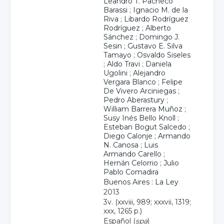
Leandro T. Pacheco
Barassi
;
Ignacio M. de la
Riva
;
Libardo Rodríguez
Rodríguez
;
Alberto
Sánchez
;
Domingo J.
Sesin
;
Gustavo E. Silva
Tamayo
;
Osvaldo Siseles
;
Aldo Travi
;
Daniela
Ugolini
;
Alejandro
Vergara Blanco
;
Felipe
De Vivero Arciniegas
;
Pedro Aberastury
;
William Barrera Muñoz
;
Susy Inés Bello Knoll
;
Esteban Bogut Salcedo
;
Diego Calonje
;
Armando
N. Canosa
;
Luis
Armando Carello
;
Hernán Celorrio
;
Julio
Pablo Comadira
Buenos Aires : La Ley
2013
3v. (xxviii, 989; xxxvii, 1319;
xxx, 1265 p.)
Español (
spa
)