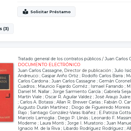
 (3)
Tratado general de los contratos públicos
/
Juan Carlos
DOCUMENTO ELECTRÓNICO
Juan Carlos Cassagne
, Director de publicación ;
Julio Is
Andreucci
;
Gaspar Ariño Ortiz
;
Rodolfo Carlos Barra
;
Ma
Carlos Cardona
;
Juan Carlos Cassagne
;
Gemán Coronel
Cuadros
;
Mauricio Fajardo Goméz
;
Ismael Farrando
;
Ma
Daniel M. Nallar
;
Jorge Sarmiento García
;
Gabriela Seija
Martín Viale
;
Oscar R. Aguilar Valdez
;
José Araujo Juáre
;
Carlos A. Botassi
;
Allan R. Brewer Carías
;
Fabián O. Ca
Augusto Durán Martínez
;
Diogo de Figueiredo Moreira
Rajo
;
Santiago González-Varas Ibáñez
;
E.Patrizia Gott
Marcelo Lamoglia
;
Diego P. Llinás
;
Leonardo F. Massi
Moderne
;
Laura Monti
;
Jorge I. Muratorio
;
Juan Manuel
Ignacio M. de la Riva
;
Libardo Rodríguez Rodríguez
;
A