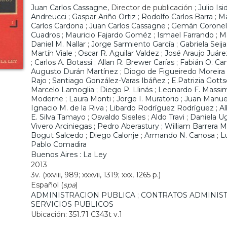
Juan Carlos Cassagne
, Director de publicación ;
Julio Is
Andreucci
;
Gaspar Ariño Ortiz
;
Rodolfo Carlos Barra
;
Ma
Carlos Cardona
;
Juan Carlos Cassagne
;
Gemán Coronel
Cuadros
;
Mauricio Fajardo Goméz
;
Ismael Farrando
;
Ma
Daniel M. Nallar
;
Jorge Sarmiento García
;
Gabriela Seija
Martín Viale
;
Oscar R. Aguilar Valdez
;
José Araujo Juáre
;
Carlos A. Botassi
;
Allan R. Brewer Carías
;
Fabián O. Ca
Augusto Durán Martínez
;
Diogo de Figueiredo Moreira
Rajo
;
Santiago González-Varas Ibáñez
;
E.Patrizia Gott
Marcelo Lamoglia
;
Diego P. Llinás
;
Leonardo F. Massi
Moderne
;
Laura Monti
;
Jorge I. Muratorio
;
Juan Manuel
Ignacio M. de la Riva
;
Libardo Rodríguez Rodríguez
;
A
E. Silva Tamayo
;
Osvaldo Siseles
;
Aldo Travi
;
Daniela Ug
Vivero Arciniegas
;
Pedro Aberastury
;
William Barrera 
Bogut Salcedo
;
Diego Calonje
;
Armando N. Canosa
;
L
Pablo Comadira
Buenos Aires : La Ley
2013
3v. (xxviii, 989; xxxvii, 1319; xxx, 1265 p.)
Español (
spa
)
ADMINISTRACION PUBLICA
;
CONTRATOS ADMINIST
SERVICIOS PUBLICOS
Ubicación: 351.71 C343t v.1