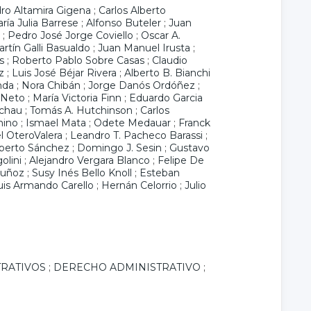
idro Altamira Gigena
;
Carlos Alberto
ría Julia Barrese
;
Alfonso Buteler
;
Juan
;
Pedro José Jorge Coviello
;
Oscar A.
rtín Galli Basualdo
;
Juan Manuel Irusta
;
s
;
Roberto Pablo Sobre Casas
;
Claudio
z
;
Luis José Béjar Rivera
;
Alberto B. Bianchi
nda
;
Nora Chibán
;
Jorge Danós Ordóñez
;
 Neto
;
María Victoria Finn
;
Eduardo Garcia
schau
;
Tomás A. Hutchinson
;
Carlos
mino
;
Ismael Mata
;
Odete Medauar
;
Franck
 OteroValera
;
Leandro T. Pacheco Barassi
;
lberto Sánchez
;
Domingo J. Sesin
;
Gustavo
olini
;
Alejandro Vergara Blanco
;
Felipe De
Muñoz
;
Susy Inés Bello Knoll
;
Esteban
uis Armando Carello
;
Hernán Celorrio
;
Julio
RATIVOS
;
DERECHO ADMINISTRATIVO
;