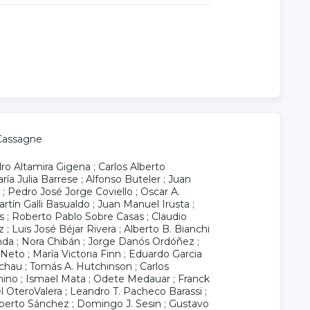
 Cassagne
idro Altamira Gigena
;
Carlos Alberto
ría Julia Barrese
;
Alfonso Buteler
;
Juan
;
Pedro José Jorge Coviello
;
Oscar A.
rtín Galli Basualdo
;
Juan Manuel Irusta
;
s
;
Roberto Pablo Sobre Casas
;
Claudio
z
;
Luis José Béjar Rivera
;
Alberto B. Bianchi
nda
;
Nora Chibán
;
Jorge Danós Ordóñez
;
 Neto
;
María Victoria Finn
;
Eduardo Garcia
schau
;
Tomás A. Hutchinson
;
Carlos
mino
;
Ismael Mata
;
Odete Medauar
;
Franck
 OteroValera
;
Leandro T. Pacheco Barassi
;
lberto Sánchez
;
Domingo J. Sesin
;
Gustavo