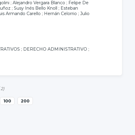
olini
;
Alejandro Vergara Blanco
;
Felipe De
Muñoz
;
Susy Inés Bello Knoll
;
Esteban
uis Armando Carello
;
Hernán Celorrio
;
Julio
RATIVOS
;
DERECHO ADMINISTRATIVO
;
 2)
100
200