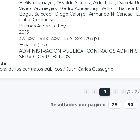
E. Silva Tamayo
;
Osvaldo Siseles
;
Aldo Travi
;
Daniela Ug
Vivero Arciniegas
;
Pedro Aberastury
;
William Barrera 
Bogut Salcedo
;
Diego Calonje
;
Armando N. Canosa
;
L
Pablo Comadira
Buenos Aires : La Ley
2013
3v. (xxviii, 989; xxxvii, 1319; xxx, 1265 p.)
Español (
spa
)
ADMINISTRACION PUBLICA
;
CONTRATOS ADMINIST
SERVICIOS PUBLICOS
 de
ral de los contratos públicos
/
Juan Carlos Cassagne
1
(1 - 2 /
25
50