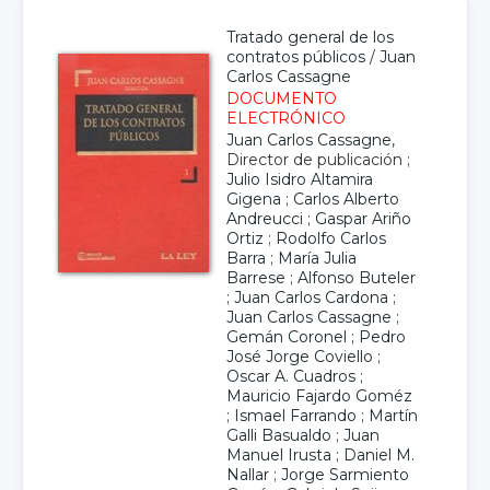
Tratado general de los
contratos públicos
/
Juan
Carlos Cassagne
DOCUMENTO
ELECTRÓNICO
Juan Carlos Cassagne
,
Director de publicación ;
Julio Isidro Altamira
Gigena
;
Carlos Alberto
Andreucci
;
Gaspar Ariño
Ortiz
;
Rodolfo Carlos
Barra
;
María Julia
Barrese
;
Alfonso Buteler
;
Juan Carlos Cardona
;
Juan Carlos Cassagne
;
Gemán Coronel
;
Pedro
José Jorge Coviello
;
Oscar A. Cuadros
;
Mauricio Fajardo Goméz
;
Ismael Farrando
;
Martín
Galli Basualdo
;
Juan
Manuel Irusta
;
Daniel M.
Nallar
;
Jorge Sarmiento