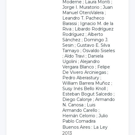
Moderne
;
Laura Monti
;
Jorge I. Muratorio
;
Juan
Manuel OteroValera
;
Leandro T. Pacheco
Barassi
;
Ignacio M. de la
Riva
;
Libardo Rodríguez
Rodríguez
;
Alberto
Sánchez
;
Domingo J.
Sesin
;
Gustavo E. Silva
Tamayo
;
Osvaldo Siseles
;
Aldo Travi
;
Daniela
Ugolini
;
Alejandro
Vergara Blanco
;
Felipe
De Vivero Arciniegas
;
Pedro Aberastury
;
William Barrera Muñoz
;
Susy Inés Bello Knoll
;
Esteban Bogut Salcedo
;
Diego Calonje
;
Armando
N. Canosa
;
Luis
Armando Carello
;
Hernán Celorrio
;
Julio
Pablo Comadira
Buenos Aires : La Ley
2013