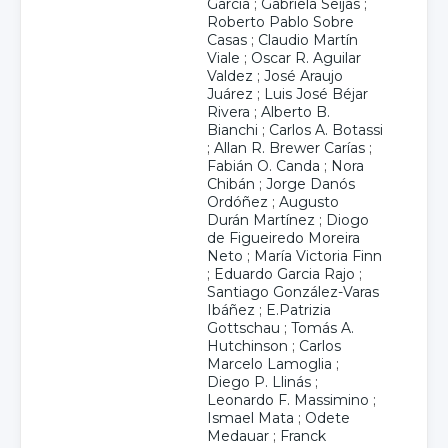
García
;
Gabriela Seijas
;
Roberto Pablo Sobre
Casas
;
Claudio Martín
Viale
;
Oscar R. Aguilar
Valdez
;
José Araujo
Juárez
;
Luis José Béjar
Rivera
;
Alberto B.
Bianchi
;
Carlos A. Botassi
;
Allan R. Brewer Carías
;
Fabián O. Canda
;
Nora
Chibán
;
Jorge Danós
Ordóñez
;
Augusto
Durán Martínez
;
Diogo
de Figueiredo Moreira
Neto
;
María Victoria Finn
;
Eduardo Garcia Rajo
;
Santiago González-Varas
Ibáñez
;
E.Patrizia
Gottschau
;
Tomás A.
Hutchinson
;
Carlos
Marcelo Lamoglia
;
Diego P. Llinás
;
Leonardo F. Massimino
;
Ismael Mata
;
Odete
Medauar
;
Franck