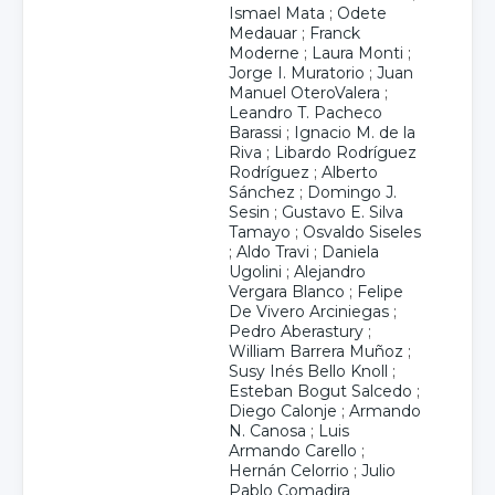
Ismael Mata
;
Odete
Medauar
;
Franck
Moderne
;
Laura Monti
;
Jorge I. Muratorio
;
Juan
Manuel OteroValera
;
Leandro T. Pacheco
Barassi
;
Ignacio M. de la
Riva
;
Libardo Rodríguez
Rodríguez
;
Alberto
Sánchez
;
Domingo J.
Sesin
;
Gustavo E. Silva
Tamayo
;
Osvaldo Siseles
;
Aldo Travi
;
Daniela
Ugolini
;
Alejandro
Vergara Blanco
;
Felipe
De Vivero Arciniegas
;
Pedro Aberastury
;
William Barrera Muñoz
;
Susy Inés Bello Knoll
;
Esteban Bogut Salcedo
;
Diego Calonje
;
Armando
N. Canosa
;
Luis
Armando Carello
;
Hernán Celorrio
;
Julio
Pablo Comadira