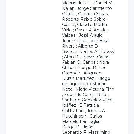
Manuel Irusta
;
Daniel M.
Nallar
;
Jorge Sarmiento
García
;
Gabriela Seijas
;
Roberto Pablo Sobre
Casas
;
Claudio Martín
Viale
;
Oscar R. Aguilar
Valdez
;
José Araujo
Juárez
;
Luis José Béjar
Rivera
;
Alberto B.
Bianchi
;
Carlos A. Botassi
;
Allan R. Brewer Carías
;
Fabián O. Canda
;
Nora
Chibán
;
Jorge Danós
Ordóñez
;
Augusto
Durán Martínez
;
Diogo
de Figueiredo Moreira
Neto
;
María Victoria Finn
;
Eduardo Garcia Rajo
;
Santiago González-Varas
Ibáñez
;
E.Patrizia
Gottschau
;
Tomás A.
Hutchinson
;
Carlos
Marcelo Lamoglia
;
Diego P. Llinás
;
Leonardo F. Massimino
;