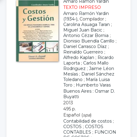
Amaro Ramón Yardin
TEXTO IMPRESO
Amaro Ramón Yardin
(1934-)
, Compilador ;
Carolina Asuaga Taran
;
Miguel Juan Bacic
;
Antonio Cézar Bornia
;
Dionisio Buendía Carrillo
;
Daniel Carrasco Díaz
;
Reinaldo Guerreiro
;
Alfredo Kaplan
;
Ricardo
Laporta
;
Carlos Mallo
Rodriguez
;
Jaime Léon
Mesías
;
Daniel Sánchez
Toledano
;
María Luisa
Toro
;
Humberto Varas
Buenos Aires : Osmar D.
Buyatti
2013
495 p.
Español (
spa
)
Contabilidad de costos
;
COSTOS
;
COSTOS
CONTABLES
;
FUNCION