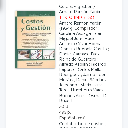
Costos y gestión
/
Amaro Ramón Yardin
TEXTO IMPRESO
Amaro Ramón Yardin
(1934-)
, Compilador ;
Carolina Asuaga Taran
;
Miguel Juan Bacic
;
Antonio Cézar Bornia
;
Dionisio Buendía Carrillo
;
Daniel Carrasco Díaz
;
Reinaldo Guerreiro
;
Alfredo Kaplan
;
Ricardo
Laporta
;
Carlos Mallo
Rodriguez
;
Jaime Léon
Mesías
;
Daniel Sánchez
Toledano
;
María Luisa
Toro
;
Humberto Varas
Buenos Aires : Osmar D.
Buyatti
2013
495 p.
Español (
spa
)
Contabilidad de costos
;