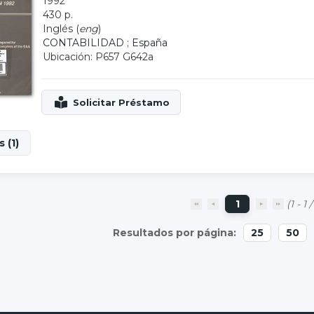
1992
430 p.
Inglés (
eng
)
CONTABILIDAD
;
España
Ubicación: P657 G642a
 (1)
1
(1 - 1 /
25
50